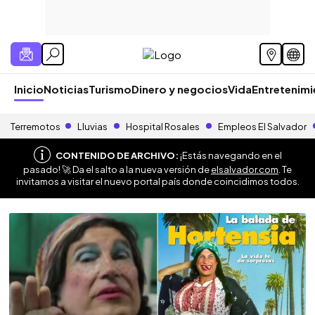
Inicio
Noticias
Turismo
Dinero y negocios
Vida
Entretenim
Terremotos
Lluvias
Hospital Rosales
Empleos El Salvador
CONTENIDO DE ARCHIVO:
¡Estás navegando en el
pasado! 🚀 Da el salto a la nueva versión de
elsalvador.com
. Te
invitamos a visitar el nuevo portal país donde coincidimos todos.