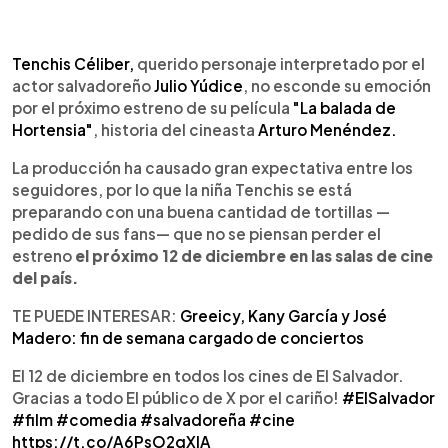
0:00
►
Escuchar artículo
Tenchis Céliber,
querido personaje interpretado por el
actor salvadoreño
Julio Yúdice
, no esconde su emoción
por el próximo estreno de su película
"La balada de
Hortensia"
, historia del cineasta
Arturo Menéndez.
La producción ha causado gran expectativa entre los
seguidores, por lo que la niña Tenchis se está
preparando con una buena cantidad de tortillas —
pedido de sus fans— que no se piensan perder el
estreno
el próximo 12 de diciembre en las salas de cine
del país.
TE PUEDE INTERESAR:
Greeicy, Kany García y José
Madero: fin de semana cargado de conciertos
El 12 de diciembre en todos los cines de El Salvador.
Gracias a todo El público de X por el cariño!
#ElSalvador
#film
#comedia
#salvadoreña
#cine
https://t.co/A6PsO2qXlA