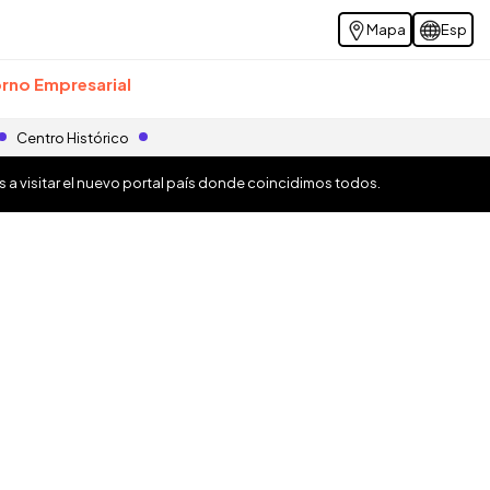
Mapa
Esp
rno Empresarial
Centro Histórico
os a visitar el nuevo portal país donde coincidimos todos.