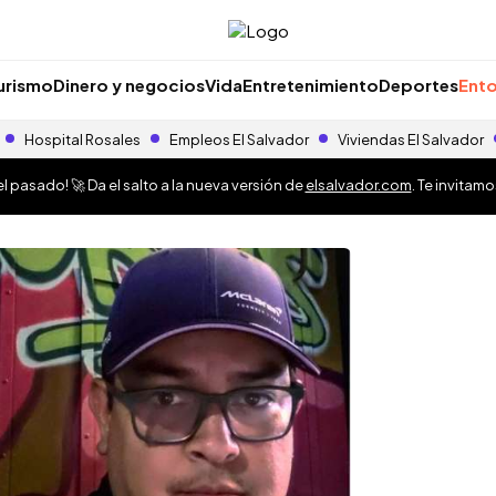
urismo
Dinero y negocios
Vida
Entretenimiento
Deportes
Ento
Hospital Rosales
Empleos El Salvador
Viviendas El Salvador
 pasado! 🚀 Da el salto a la nueva versión de
elsalvador.com
. Te invitam