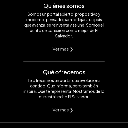
Quiénes somos
Somos un portal abierto, propositivo y
moderno, pensado para reflejar a un país
que avanza, se reinventa y se une. Somos el
punto de conexión con lo mejor de El
Salvador.
Ver mas ❯
Qué ofrecemos
Te ofrecemos un portal que evoluciona
contigo. Que informa, pero también
inspira. Que te representa. Mostramos de lo
que está hecho El Salvador.
Ver mas ❯