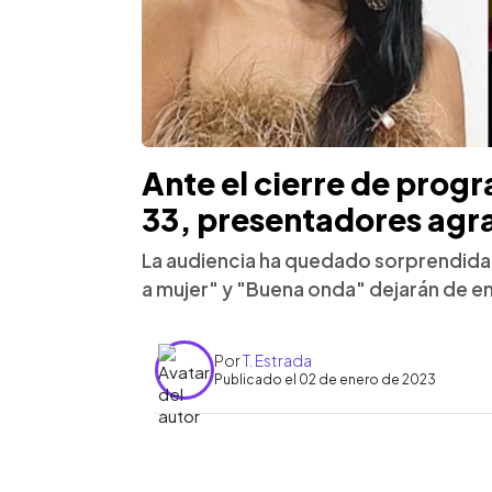
Ante el cierre de prog
33, presentadores agr
La audiencia ha quedado sorprendida 
a mujer" y "Buena onda" dejarán de emi
Por
T. Estrada
Publicado el 02 de enero de 2023
0:00