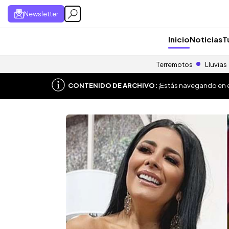
Newsletter
Inicio
Noticias
T
Terremotos
Lluvias
CONTENIDO DE ARCHIVO:
¡Estás navegando en el