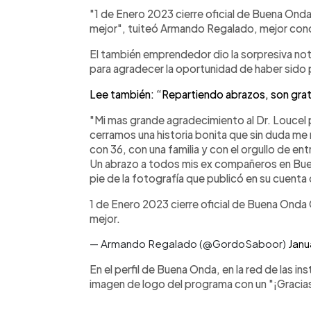
Facebook
Twitter
►
Escuchar artículo
"1 de Enero 2023 cierre oficial de Buena Onda C
mejor", tuiteó Armando Regalado, mejor co
El también emprendedor dio la sorpresiva not
para agradecer la oportunidad de haber sido p
Lee también: “Repartiendo abrazos, son grati
"Mi mas grande agradecimiento al Dr. Loucel
cerramos una historia bonita que sin duda me
con 36, con una familia y con el orgullo de en
Un abrazo a todos mis ex compañeros en Buena
pie de la fotografía que publicó en su cuenta
1 de Enero 2023 cierre oficial de Buena Onda Ca
mejor.
— Armando Regalado (@GordoSaboor)
Janu
En el perfil de Buena Onda, en la red de las i
imagen de logo del programa con un "¡Gracias