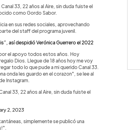
WhatsApp
Copiar link
anal 33, 22 años al Aire, sin duda fuiste el
nocido como Gordo Sabor.
icia en sus redes sociales, aprovechando
arte del staff del programa juvenil.
s”, así despidió Verónica Guerrero el 2022
 por el apoyo todos estos años. Hoy
 regalo Dios. Llegue de 18 años hoy me voy
tregar todo lo que pude a mi querido Canal 33.
 onda les guardo en el corazon", se lee al
 de Instagram.
nal 33, 22 años al Aire, sin duda fuiste el
ary 2, 2023
nstantáneas, simplemente se publicó una
!".