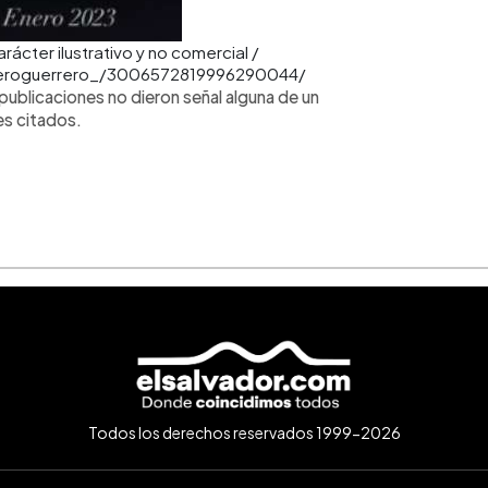
ácter ilustrativo y no comercial /
veroguerrero_/3006572819996290044/
s publicaciones no dieron señal alguna de un
es citados.
Todos los derechos reservados 1999-2026