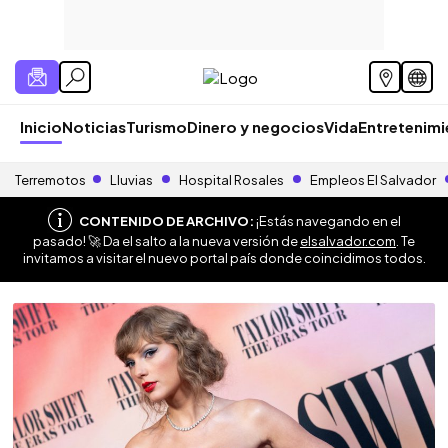
Inicio
Noticias
Turismo
Dinero y negocios
Vida
Entretenim
Terremotos
Lluvias
Hospital Rosales
Empleos El Salvador
CONTENIDO DE ARCHIVO:
¡Estás navegando en el
pasado! 🚀 Da el salto a la nueva versión de
elsalvador.com
. Te
invitamos a visitar el nuevo portal país donde coincidimos todos.