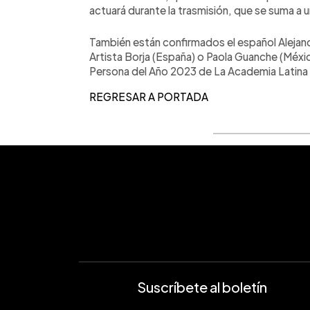
actuará durante la trasmisión, que se suma a un
También están confirmados el español Alejan
Artista Borja (España) o Paola Guanche (México
Persona del Año 2023 de La Academia Latina 
REGRESAR A PORTADA
Suscríbete al boletín