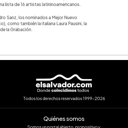
a lista de 16 artistas latininoamericanos.
dro Sanz, los nominados a Mejor Nuevo
), como también la italiana Laura Pausini, la
de la Grabación.
Todos los derechos reservados 1999-2026
Quiénes somos
Somos un portal abierto, propositivo y