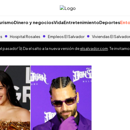
urismo
Dinero y negocios
Vida
Entretenimiento
Deportes
Ento
as
Hospital Rosales
Empleos El Salvador
Viviendas El Salvado
 pasado! 🚀 Da el salto a la nueva versión de
elsalvador.com
. Te invitam