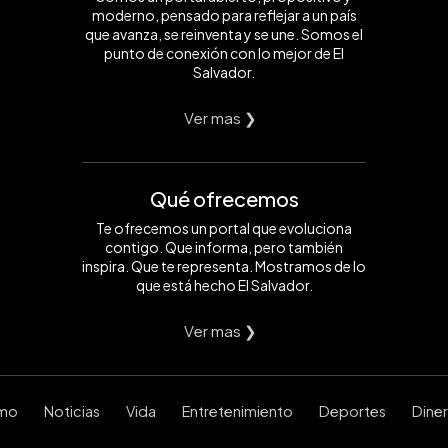
moderno, pensado para reflejar a un país
que avanza, se reinventa y se une. Somos el
punto de conexión con lo mejor de El
Salvador.
Ver mas ❯
Qué ofrecemos
Te ofrecemos un portal que evoluciona
contigo. Que informa, pero también
inspira. Que te representa. Mostramos de lo
que está hecho El Salvador.
Ver mas ❯
smo
Noticias
Vida
Entretenimiento
Deportes
Dine