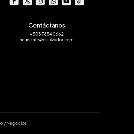
Contáctanos
+503 7854 0662
anunciate@elsalvador.com
ro y Negocios