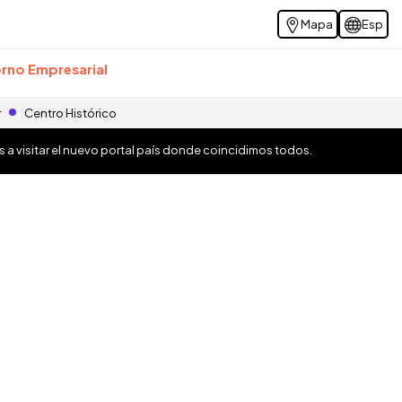
Mapa
Esp
rno Empresarial
r
Centro Histórico
os a visitar el nuevo portal país donde coincidimos todos.