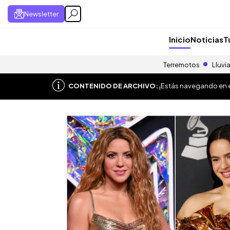
Newsletter
Inicio
Noticias
T
Terremotos
Lluvi
CONTENIDO DE ARCHIVO:
¡Estás navegando en el