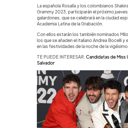
Facebook
Twitter
►
Escuchar artículo
La española Rosalía y los colombianos Shakira
Grammy 2023, participarán el próximo jueves 
galardones, que se celebrará en la ciudad espa
Academia Latina de la Grabación.
Con ellos estarán los también nominados Milo 
los que se añaden el italiano Andrea Bocelli y
en las festividades de la noche de la vigésim
TE PUEDE INTERESAR:
Candidatas de Miss 
Salvador