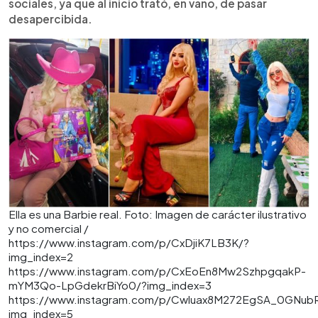
sociales, ya que al inicio trató, en vano, de pasar
desapercibida.
Ella es una Barbie real. Foto: Imagen de carácter ilustrativo
y no comercial /
https://www.instagram.com/p/CxDjiK7LB3K/?
img_index=2
https://www.instagram.com/p/CxEoEn8Mw2SzhpgqakP-
mYM3Qo-LpGdekrBiYo0/?img_index=3
https://www.instagram.com/p/Cwluax8M272EgSA_0GNu
img_index=5