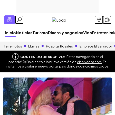
Inicio
Noticias
Turismo
Dinero y negocios
Vida
Entretenim
Terremotos
Lluvias
Hospital Rosales
Empleos El Salvador
CONTENIDO DE ARCHIVO:
¡Estás navegando en el
pasado! 🚀 Da el salto a la nueva versión de
elsalvador.com
. Te
invitamos a visitar el nuevo portal país donde coincidimos todos.