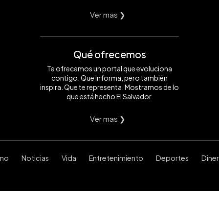
Ver mas ❯
Qué ofrecemos
Te ofrecemos un portal que evoluciona
contigo. Que informa, pero también
inspira. Que te representa. Mostramos de lo
que está hecho El Salvador.
Ver mas ❯
smo
Noticias
Vida
Entretenimiento
Deportes
Dine