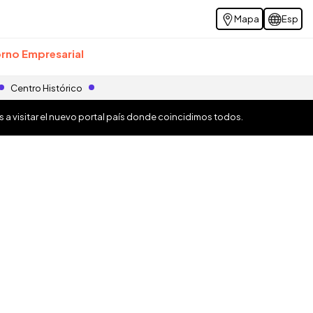
Mapa
Esp
rno Empresarial
Centro Histórico
os a visitar el nuevo portal país donde coincidimos todos.