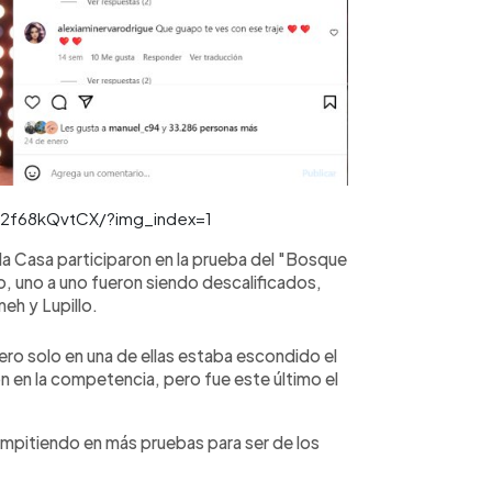
C2f68kQvtCX/?img_index=1
a Casa participaron en la prueba del "Bosque
, uno a uno fueron siendo descalificados,
eh y Lupillo.
ero solo en una de ellas estaba escondido el
n en la competencia, pero fue este último el
ompitiendo en más pruebas para ser de los