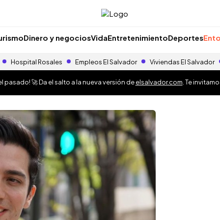
urismo
Dinero y negocios
Vida
Entretenimiento
Deportes
Ento
Hospital Rosales
Empleos El Salvador
Viviendas El Salvador
 pasado! 🚀 Da el salto a la nueva versión de
elsalvador.com
. Te invitam