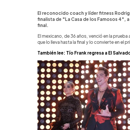
0:00
Facebook
Twitter
►
Escuchar artículo
El reconocido coach y líder fitness Rodr
finalista de "La Casa de los Famosos 4", a 
final.
El mexicano, de 36 años, venció en la prueba a
que lo lleva hasta la final y lo convierte en el p
También lee: Tío Frank regresa a El Salvado