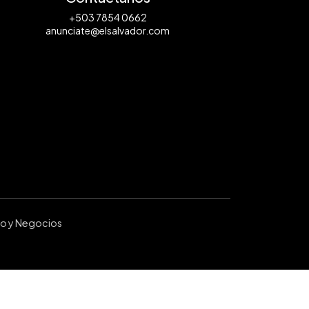
+503 7854 0662
anunciate@elsalvador.com
ro y Negocios