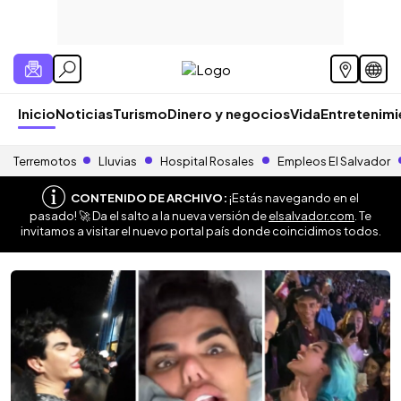
Inicio
Noticias
Turismo
Dinero y negocios
Vida
Entretenim
Terremotos
Lluvias
Hospital Rosales
Empleos El Salvador
CONTENIDO DE ARCHIVO:
¡Estás navegando en el
pasado! 🚀 Da el salto a la nueva versión de
elsalvador.com
. Te
invitamos a visitar el nuevo portal país donde coincidimos todos.