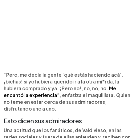
“Pero, me decía la gente ‘qué estás haciendo acá’,
¡bichas! si yo hubiera querido ir a la otra mi*rda, la
hubiera comprado y ya. ¡Pero no!, no, no, no.
Me
encantó la experiencia
”, enfatiza el maquillista. Quien
no teme en estar cerca de sus admiradores,
disfrutando uno a uno.
Esto dicen sus admiradores
Una actitud que los fanáticos, de Valdivieso, en las
redes sociales y fuera de ellas aplauden y reciben con