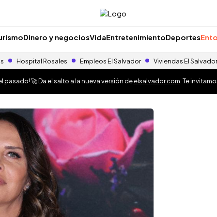
urismo
Dinero y negocios
Vida
Entretenimiento
Deportes
Ento
as
Hospital Rosales
Empleos El Salvador
Viviendas El Salvado
 pasado! 🚀 Da el salto a la nueva versión de
elsalvador.com
. Te invitam