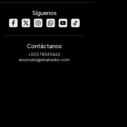
Síguenos
Contáctanos
+503 7854 0662
anunciate@elsalvador.com