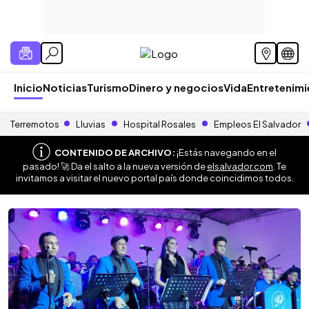
Inicio
Noticias
Turismo
Dinero y negocios
Vida
Entretenim
Terremotos
Lluvias
Hospital Rosales
Empleos El Salvador
CONTENIDO DE ARCHIVO:
¡Estás navegando en el
pasado! 🚀 Da el salto a la nueva versión de
elsalvador.com
. Te
invitamos a visitar el nuevo portal país donde coincidimos todos.