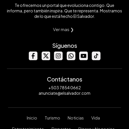
Te ofrecemos un portal que evoluciona contigo. Que
informa, pero también inspira. Que te representa. Mostramos
de lo que está hecho El Salvador.
Ver mas ❯
Síguenos
Contáctanos
+503 7854 0662
anunciate@elsalvador.com
Inicio
Turismo
Noticias
Vida
Entretenimiento
Deportes
Dinero y Negocios