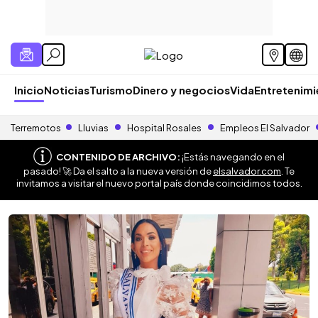
Inicio
Noticias
Turismo
Dinero y negocios
Vida
Entretenim
Terremotos
Lluvias
Hospital Rosales
Empleos El Salvador
CONTENIDO DE ARCHIVO:
¡Estás navegando en el
pasado! 🚀 Da el salto a la nueva versión de
elsalvador.com
. Te
invitamos a visitar el nuevo portal país donde coincidimos todos.