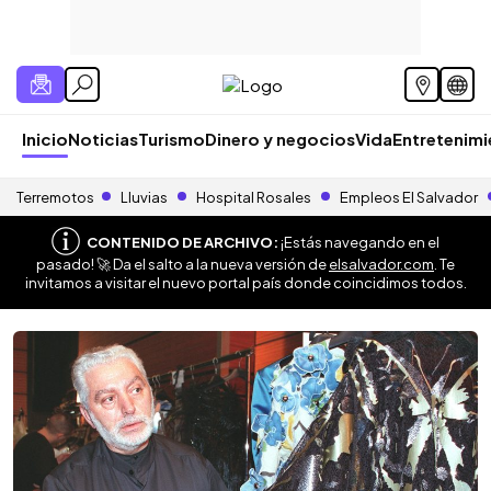
Inicio
Noticias
Turismo
Dinero y negocios
Vida
Entretenim
Terremotos
Lluvias
Hospital Rosales
Empleos El Salvador
CONTENIDO DE ARCHIVO:
¡Estás navegando en el
pasado! 🚀 Da el salto a la nueva versión de
elsalvador.com
. Te
invitamos a visitar el nuevo portal país donde coincidimos todos.