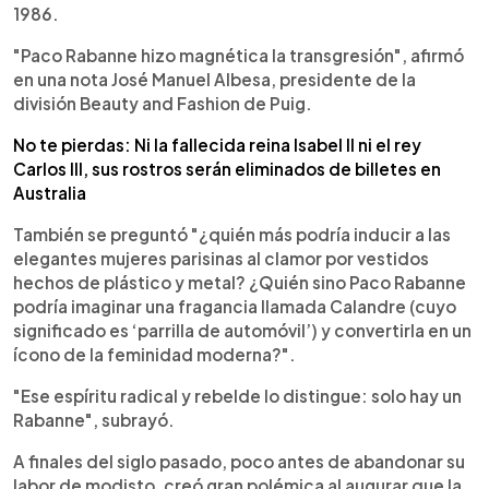
1986.
"Paco Rabanne hizo magnética la transgresión", afirmó
en una nota José Manuel Albesa, presidente de la
división Beauty and Fashion de Puig.
No te pierdas: Ni la fallecida reina Isabel II ni el rey
Carlos III, sus rostros serán eliminados de billetes en
Australia
También se preguntó "¿quién más podría inducir a las
elegantes mujeres parisinas al clamor por vestidos
hechos de plástico y metal? ¿Quién sino Paco Rabanne
podría imaginar una fragancia llamada Calandre (cuyo
significado es ‘parrilla de automóvil’) y convertirla en un
ícono de la feminidad moderna?".
"Ese espíritu radical y rebelde lo distingue: solo hay un
Rabanne", subrayó.
A finales del siglo pasado, poco antes de abandonar su
labor de modisto, creó gran polémica al augurar que la