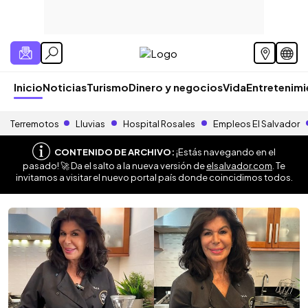
Inicio
Noticias
Turismo
Dinero y negocios
Vida
Entretenim
Terremotos
Lluvias
Hospital Rosales
Empleos El Salvador
CONTENIDO DE ARCHIVO:
¡Estás navegando en el
pasado! 🚀 Da el salto a la nueva versión de
elsalvador.com
. Te
invitamos a visitar el nuevo portal país donde coincidimos todos.