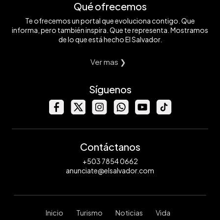
Qué ofrecemos
Te ofrecemos un portal que evoluciona contigo. Que
informa, pero también inspira. Que te representa. Mostramos
de lo que está hecho El Salvador.
Ver mas ❯
Síguenos
Contáctanos
+503 7854 0662
anunciate@elsalvador.com
Inicio
Turismo
Noticias
Vida