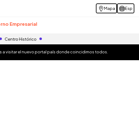
Mapa
Esp
rno Empresarial
Centro Histórico
os a visitar el nuevo portal país donde coincidimos todos.