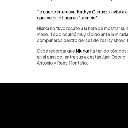
Te puede interesar: Kathya Carranza invita a 
que mejor lo haga en "silencio"
Niurka no tuvo recato a la hora de mostrar su
mano. Todo ocurrió muy rápido ante la mirada 
compañeros dentro del set del reality show. L
Cabe recordar que
Niurka
ha tenido tórridos
en el pasado, entre sus ex están Juan Osorio
Antonio y Reey Montaño.