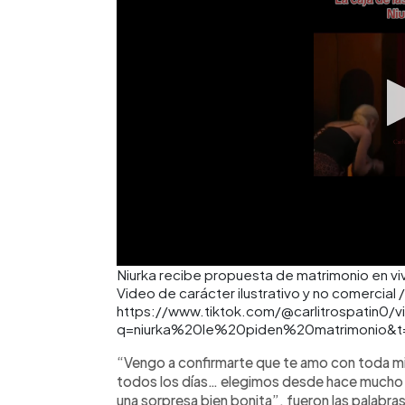
Niurka recibe propuesta de matrimonio en viv
Video de carácter ilustrativo y no comercial /
https://www.tiktok.com/@carlitrospatin0
q=niurka%20le%20piden%20matrimonio&t
“Vengo a confirmarte que te amo con toda mi
todos los días… elegimos desde hace mucho 
una sorpresa bien bonita”, fueron las palabra