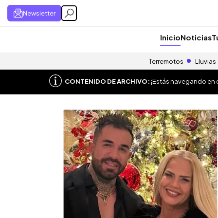
Newsletter
Inicio
Noticias
T
Terremotos
Lluvias
CONTENIDO DE ARCHIVO:
¡Estás navegando en el