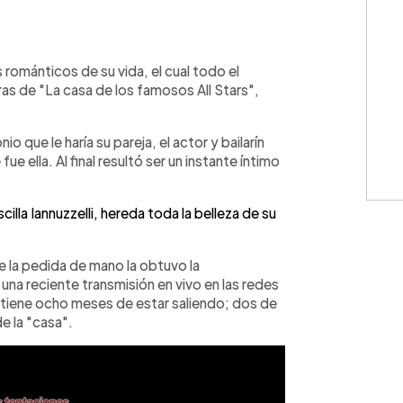
WhatsApp
Copiar link
románticos de su vida, el cual todo el
ras de "La casa de los famosos All Stars",
 que le haría su pareja, el actor y bailarín
e ella. Al final resultó ser un instante íntimo
illa Iannuzzelli, hereda toda la belleza de su
de la pedida de mano la obtuvo la
una reciente transmisión en vivo en las redes
 tiene ocho meses de estar saliendo; dos de
e la "casa".