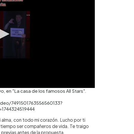
o, en "La casa de los famosos All Stars".
/video/7491501763556560133?
=1744324519444
 alma, con todo mi corazón. Lucho por ti
tiempo ser compañeros de vida. Te traigo
s previas antes de la propuesta.