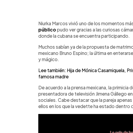
0:00
Facebook
Twitter
►
Escuchar artículo
Niurka Marcos vivió uno de los momentos más 
público
pudo ver gracias a las curiosas cáma
donde la cubana se encuentra participando.
Muchos sabían ya de la propuesta de matrimonio
mexicano Bruno Espino; la última en enterarse fu
y mágico.
Lee también: Hija de Mónica Casamiquela, Prisc
famosa madre
De acuerdo a la prensa mexicana, la primicia 
presentadora de televisión Jimena Gállego en 
sociales. Cabe destacar que la pareja apenas
ellos en los que la vedette ha estado dentro d