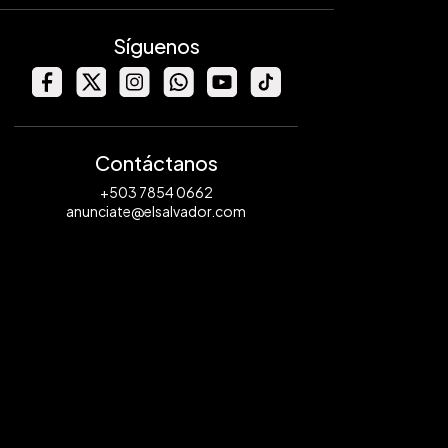
Síguenos
Contáctanos
+503 7854 0662
anunciate@elsalvador.com