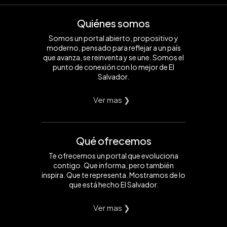
Quiénes somos
Somos un portal abierto, propositivo y
moderno, pensado para reflejar a un país
que avanza, se reinventa y se une. Somos el
punto de conexión con lo mejor de El
Salvador.
Ver mas ❯
Qué ofrecemos
Te ofrecemos un portal que evoluciona
contigo. Que informa, pero también
inspira. Que te representa. Mostramos de lo
que está hecho El Salvador.
Ver mas ❯