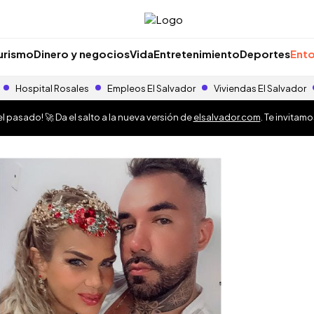
urismo
Dinero y negocios
Vida
Entretenimiento
Deportes
Ento
Hospital Rosales
Empleos El Salvador
Viviendas El Salvador
 pasado! 🚀 Da el salto a la nueva versión de
elsalvador.com
. Te invitam