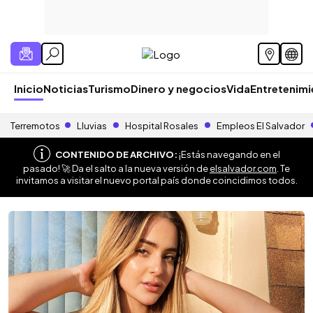
Inicio
Noticias
Turismo
Dinero y negocios
Vida
Entretenim
Terremotos
Lluvias
Hospital Rosales
Empleos El Salvador
CONTENIDO DE ARCHIVO:
¡Estás navegando en el
pasado! 🚀 Da el salto a la nueva versión de
elsalvador.com
. Te
invitamos a visitar el nuevo portal país donde coincidimos todos.