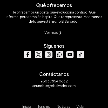
Qué ofrecemos
Te ofrecemos un portal que evoluciona contigo. Que
informa, pero también inspira. Que te representa. Mostramos
de lo que está hecho El Salvador.
Ver mas ❯
Síguenos
Contáctanos
+503 7854 0662
anunciate@elsalvador.com
Inicio
Turismo
Noticias
Vida