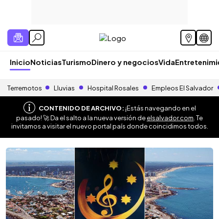
Inicio
Noticias
Turismo
Dinero y negocios
Vida
Entretenim
Terremotos
Lluvias
Hospital Rosales
Empleos El Salvador
CONTENIDO DE ARCHIVO:
¡Estás navegando en el
pasado! 🚀 Da el salto a la nueva versión de
elsalvador.com
. Te
invitamos a visitar el nuevo portal país donde coincidimos todos.