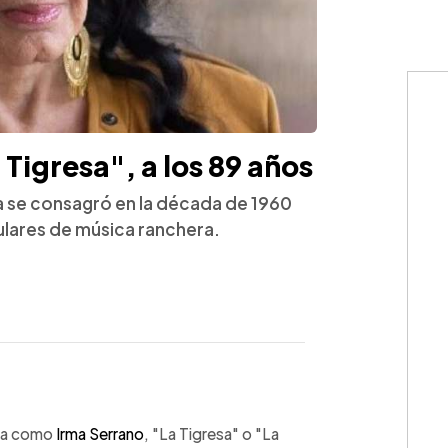
Tigresa", a los 89 años
na se consagró en la década de 1960
lares de música ranchera.
WhatsApp
Copiar link
ida como
Irma Serrano
, "La Tigresa" o "La