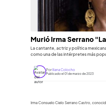
Murió Irma Serrano "La 
La cantante, actriz y política mexica
como una de las intérpretes más popu
Por
Iliana Colocho
Publicado el 01 de marzo de 2023
0:00
Facebook
Twitter
►
Escuchar artículo
Irma Consuelo Cielo Serrano Castro, conoc