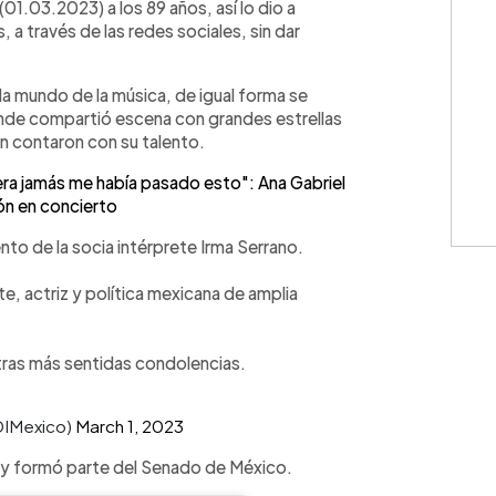
(01.03.2023) a los 89 años, así lo dio a
 a través de las redes sociales, sin dar
la mundo de la música, de igual forma se
nde compartió escena con grandes estrellas
én contaron con su talento.
a jamás me había pasado esto": Ana Gabriel
ión en concierto
nto de la socia intérprete Irma Serrano.
, actriz y política mexicana de amplia
tras más sentidas condolencias.
DIMexico)
March 1, 2023
ca y formó parte del Senado de México.