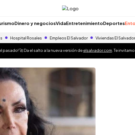
urismo
Dinero y negocios
Vida
Entretenimiento
Deportes
Ento
as
Hospital Rosales
Empleos El Salvador
Viviendas El Salvado
 pasado! 🚀 Da el salto a la nueva versión de
elsalvador.com
. Te invitam