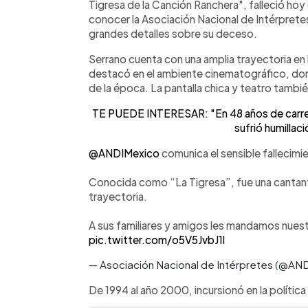
Tigresa de la Canción Ranchera", falleció hoy 
conocer la Asociación Nacional de Intérpretes,
grandes detalles sobre su deceso.
Serrano cuenta con una amplia trayectoria en 
destacó en el ambiente cinematográfico, do
de la época. La pantalla chica y teatro tambi
TE PUEDE INTERESAR: "En 48 años de carrer
sufrió humillac
@ANDIMexico
comunica el sensible fallecimie
Conocida como “La Tigresa”, fue una cantante
trayectoria.
A sus familiares y amigos les mandamos nues
pic.twitter.com/o5V5JvbJ1l
— Asociación Nacional de Intérpretes (@AN
De 1994 al año 2000, incursionó en la políti