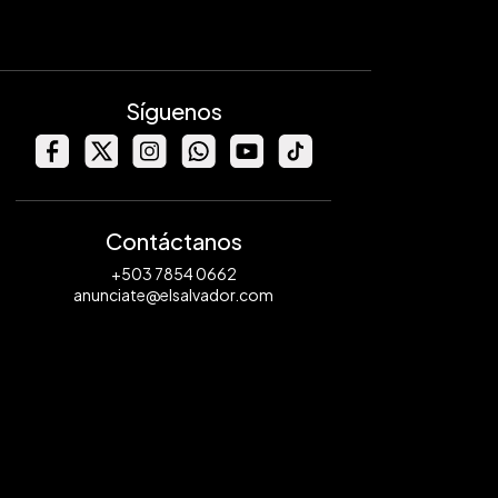
Síguenos
Contáctanos
+503 7854 0662
anunciate@elsalvador.com