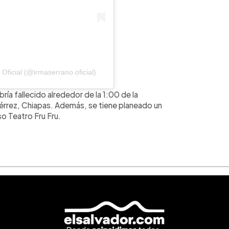
Oficial (@irmaserrano.oficial)
ría fallecido alrededor de la 1:00 de la
iérrez, Chiapas. Además, se tiene planeado un
o Teatro Fru Fru.