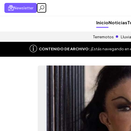
Newsletter
Inicio
Noticias
T
Terremotos
Lluvi
CONTENIDO DE ARCHIVO:
¡Estás navegando en el