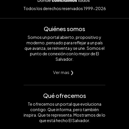
Todos los derechos reservados 1999-2026
Quiénes somos
Somos un portal abierto, propositivo y
moderno, pensado para reflejar a un país
que avanza, se reinventa y se une. Somos el
punto de conexión con lo mejor de El
Salvador.
Ver mas ❯
Qué ofrecemos
Te ofrecemos un portal que evoluciona
contigo. Que informa, pero también
inspira. Que te representa. Mostramos de lo
que está hecho El Salvador.