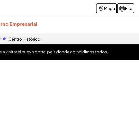
Mapa
Esp
rno Empresarial
r
Centro Histórico
os a visitar el nuevo portal país donde coincidimos todos.