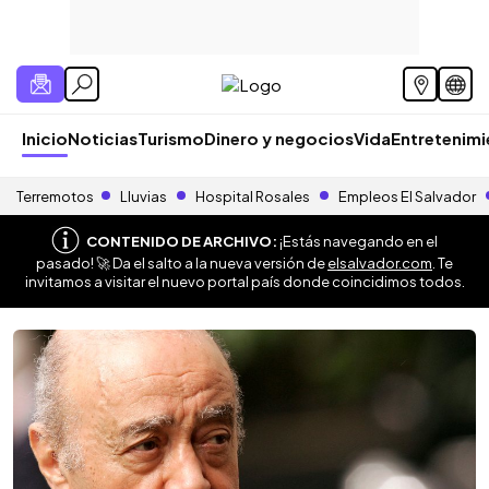
Inicio
Noticias
Turismo
Dinero y negocios
Vida
Entretenim
Terremotos
Lluvias
Hospital Rosales
Empleos El Salvador
CONTENIDO DE ARCHIVO:
¡Estás navegando en el
pasado! 🚀 Da el salto a la nueva versión de
elsalvador.com
. Te
invitamos a visitar el nuevo portal país donde coincidimos todos.