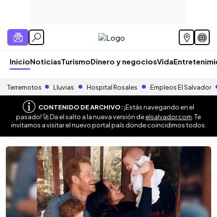
Inicio
Noticias
Turismo
Dinero y negocios
Vida
Entretenim
Terremotos
Lluvias
Hospital Rosales
Empleos El Salvador
CONTENIDO DE ARCHIVO:
¡Estás navegando en el
pasado! 🚀 Da el salto a la nueva versión de
elsalvador.com
. Te
invitamos a visitar el nuevo portal país donde coincidimos todos.