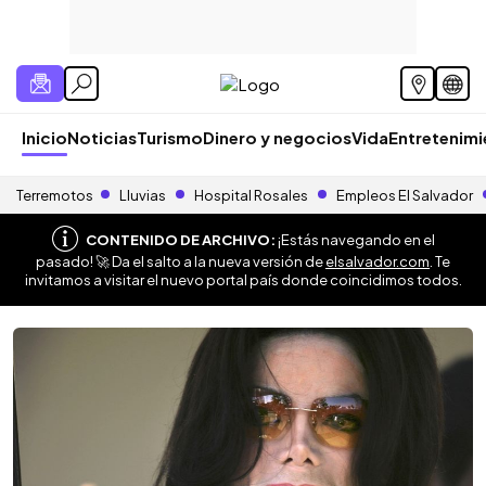
Inicio
Noticias
Turismo
Dinero y negocios
Vida
Entretenim
Terremotos
Lluvias
Hospital Rosales
Empleos El Salvador
CONTENIDO DE ARCHIVO:
¡Estás navegando en el
pasado! 🚀 Da el salto a la nueva versión de
elsalvador.com
. Te
invitamos a visitar el nuevo portal país donde coincidimos todos.