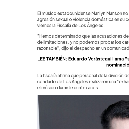
0:00
Facebook
Twitter
►
Escuchar artículo
El músico estadounidense Marilyn Manson no 
agresión sexual o violencia doméstica en su c
viernes la Fiscalía de Los Ángeles.
"Hemos determinado que las acusaciones de 
de limitaciones, y no podemos probar los car
razonable", dijo el despacho en un comunica
LEE TAMBIÉN: Eduardo Verástegui llama "s
nominació
La fiscalía afirma que personal de la división
condado de Los Ángeles realizaron una "exhau
el músico durante cuatro años.