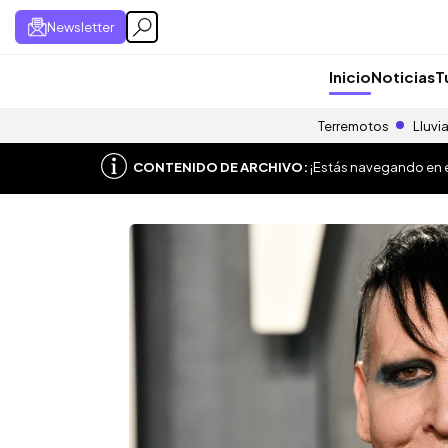
Newsletter
Inicio
Noticias
T
Terremotos
Lluvi
CONTENIDO DE ARCHIVO:
¡Estás navegando en el