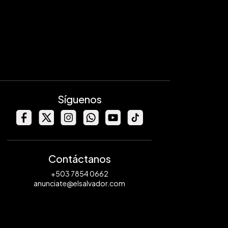
Síguenos
Contáctanos
+503 7854 0662
anunciate@elsalvador.com