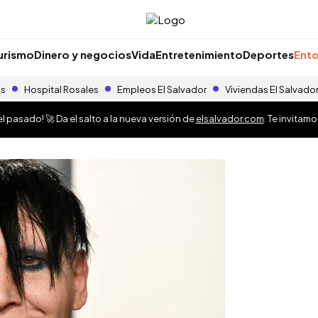
urismo
Dinero y negocios
Vida
Entretenimiento
Deportes
Ento
as
Hospital Rosales
Empleos El Salvador
Viviendas El Salvado
 pasado! 🚀 Da el salto a la nueva versión de
elsalvador.com
. Te invitam