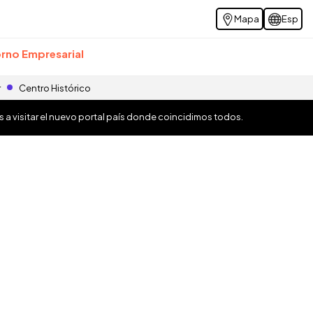
Mapa
Esp
rno Empresarial
r
Centro Histórico
os a visitar el nuevo portal país donde coincidimos todos.