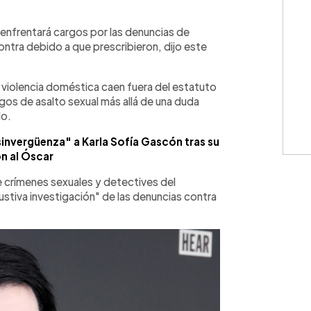
WhatsApp
Copiar link
enfrentará cargos por las denuncias de
ontra debido a que prescribieron, dijo este
violencia doméstica caen fuera del estatuto
gos de asalto sexual más allá de una duda
do.
invergüenza" a Karla Sofía Gascón tras su
n al Óscar
 de crímenes sexuales y detectives del
stiva investigación" de las denuncias contra