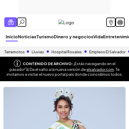
Inicio
Noticias
Turismo
Dinero y negocios
Vida
Entretenim
Terremotos
Lluvias
Hospital Rosales
Empleos El Salvador
CONTENIDO DE ARCHIVO:
¡Estás navegando en el
pasado! 🚀 Da el salto a la nueva versión de
elsalvador.com
. Te
invitamos a visitar el nuevo portal país donde coincidimos todos.