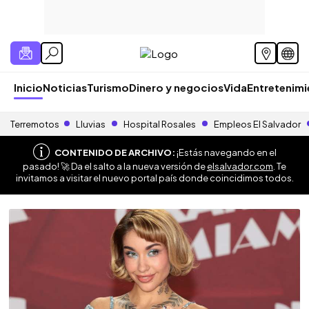
Inicio
Noticias
Turismo
Dinero y negocios
Vida
Entretenim
Terremotos
Lluvias
Hospital Rosales
Empleos El Salvador
CONTENIDO DE ARCHIVO:
¡Estás navegando en el
pasado! 🚀 Da el salto a la nueva versión de
elsalvador.com
. Te
invitamos a visitar el nuevo portal país donde coincidimos todos.