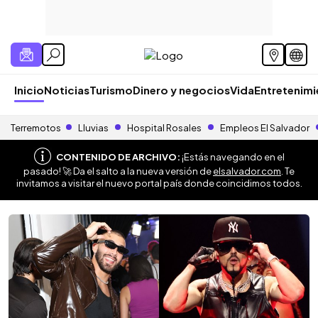
Inicio
Noticias
Turismo
Dinero y negocios
Vida
Entretenim
Terremotos
Lluvias
Hospital Rosales
Empleos El Salvador
CONTENIDO DE ARCHIVO:
¡Estás navegando en el
pasado! 🚀 Da el salto a la nueva versión de
elsalvador.com
. Te
invitamos a visitar el nuevo portal país donde coincidimos todos.