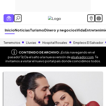
Inicio
Noticias
Turismo
Dinero y negocios
Vida
Entretenim
Terremotos
Lluvias
Hospital Rosales
Empleos El Salvador
CONTENIDO DE ARCHIVO:
¡Estás navegando en el
pasado! 🚀 Da el salto a la nueva versión de
elsalvador.com
. Te
invitamos a visitar el nuevo portal país donde coincidimos todos.