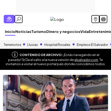
Inicio
Noticias
Turismo
Dinero y negocios
Vida
Entretenim
Terremotos
Lluvias
Hospital Rosales
Empleos El Salvador
CONTENIDO DE ARCHIVO:
¡Estás navegando en el
pasado! 🚀 Da el salto a la nueva versión de
elsalvador.com
. Te
invitamos a visitar el nuevo portal país donde coincidimos todos.