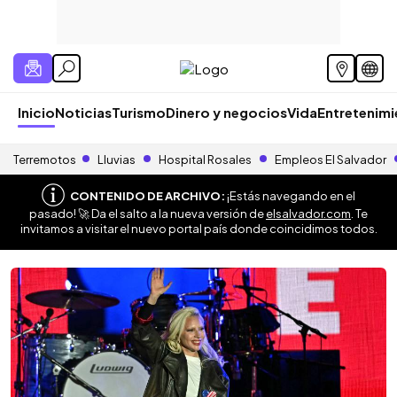
Inicio
Noticias
Turismo
Dinero y negocios
Vida
Entretenim
Terremotos
Lluvias
Hospital Rosales
Empleos El Salvador
CONTENIDO DE ARCHIVO:
¡Estás navegando en el
pasado! 🚀 Da el salto a la nueva versión de
elsalvador.com
. Te
invitamos a visitar el nuevo portal país donde coincidimos todos.