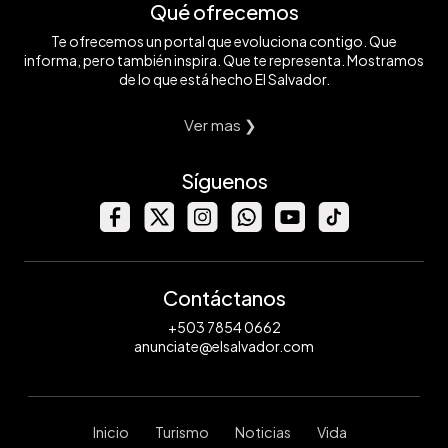
Qué ofrecemos
Te ofrecemos un portal que evoluciona contigo. Que
informa, pero también inspira. Que te representa. Mostramos
de lo que está hecho El Salvador.
Ver mas ❯
Síguenos
Contáctanos
+503 7854 0662
anunciate@elsalvador.com
Inicio
Turismo
Noticias
Vida