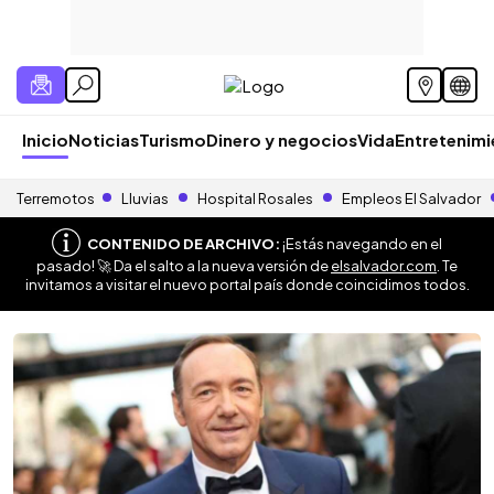
Inicio
Noticias
Turismo
Dinero y negocios
Vida
Entretenim
Terremotos
Lluvias
Hospital Rosales
Empleos El Salvador
CONTENIDO DE ARCHIVO:
¡Estás navegando en el
pasado! 🚀 Da el salto a la nueva versión de
elsalvador.com
. Te
invitamos a visitar el nuevo portal país donde coincidimos todos.