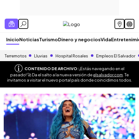
Inicio
Noticias
Turismo
Dinero y negocios
Vida
Entretenim
Terremotos
Lluvias
Hospital Rosales
Empleos El Salvador
CONTENIDO DE ARCHIVO:
¡Estás navegando en el
pasado! 🚀 Da el salto a la nueva versión de
elsalvador.com
. Te
invitamos a visitar el nuevo portal país donde coincidimos todos.