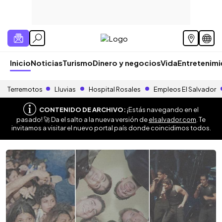
Inicio
Noticias
Turismo
Dinero y negocios
Vida
Entretenim
Terremotos
Lluvias
Hospital Rosales
Empleos El Salvador
CONTENIDO DE ARCHIVO:
¡Estás navegando en el
pasado! 🚀 Da el salto a la nueva versión de
elsalvador.com
. Te
invitamos a visitar el nuevo portal país donde coincidimos todos.