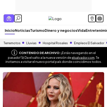
Inicio
Noticias
Turismo
Dinero y negocios
Vida
Entretenim
Terremotos
Lluvias
Hospital Rosales
Empleos El Salvador
CONTENIDO DE ARCHIVO:
¡Estás navegando en el
pasado! 🚀 Da el salto a la nueva versión de
elsalvador.com
. Te
invitamos a visitar el nuevo portal país donde coincidimos todos.