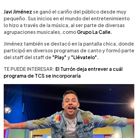
0:00
►
Escuchar artículo
Javi Jiménez
se ganó el cariño del público desde muy
pequeño. Sus inicios en el mundo del entretenimiento
lo hizo a través de la música, al ser parte de diversas
agrupaciones musicales, como
Grupo La Calle.
Jiménez también se destacó en la pantalla chica, donde
participó en diversos programas de canto y formó parte
del staff del staff de
"Play"
y
"Llévatelo".
TE PUEDE INTERESAR:
El Turrón deja entrever a cuál
programa de TCS se incorporaría