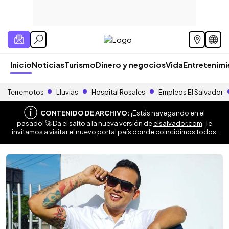
Inicio
Noticias
Turismo
Dinero y negocios
Vida
Entretenim
Terremotos
Lluvias
Hospital Rosales
Empleos El Salvador
CONTENIDO DE ARCHIVO:
¡Estás navegando en el
pasado! 🚀 Da el salto a la nueva versión de
elsalvador.com
. Te
invitamos a visitar el nuevo portal país donde coincidimos todos.