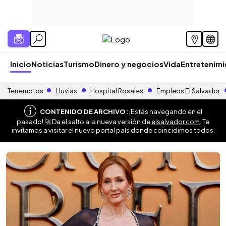
Inicio
Noticias
Turismo
Dinero y negocios
Vida
Entretenim
Terremotos
Lluvias
Hospital Rosales
Empleos El Salvador
CONTENIDO DE ARCHIVO:
¡Estás navegando en el
pasado! 🚀 Da el salto a la nueva versión de
elsalvador.com
. Te
invitamos a visitar el nuevo portal país donde coincidimos todos.