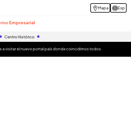
Mapa
Esp
rno Empresarial
Centro Histórico
os a visitar el nuevo portal país donde coincidimos todos.