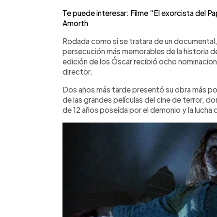
Te puede interesar: Filme “El exorcista del P
Amorth
Rodada como si se tratara de un documental, 
persecución más memorables de la historia del 
edición de los Óscar recibió ocho nominacione
director.
Dos años más tarde presentó su obra más popu
de las grandes películas del cine de terror, do
de 12 años poseída por el demonio y la lucha d