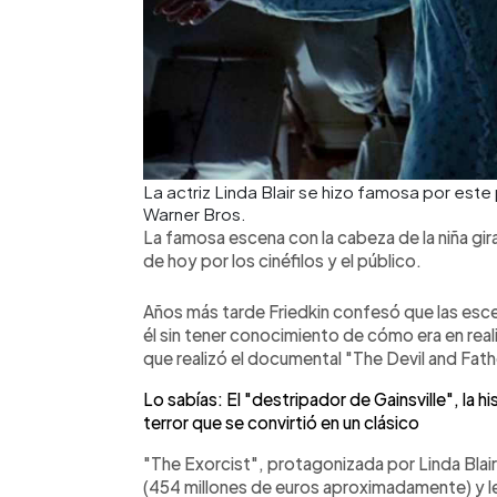
La actriz Linda Blair se hizo famosa por este 
Warner Bros.
La famosa escena con la cabeza de la niña gi
de hoy por los cinéfilos y el público.
Años más tarde Friedkin confesó que las escen
él sin tener conocimiento de cómo era en rea
que realizó el documental "The Devil and Fat
Lo sabías: El "destripador de Gainsville", la hi
terror que se convirtió en un clásico
"The Exorcist", protagonizada por Linda Blair
(454 millones de euros aproximadamente) y le 