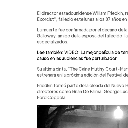
0:00
Facebook
Twitter
►
Escuchar artículo
El director estadounidense William Friedkin,
Exorcist", falleció este lunes a los 87 años e
La muerte fue confirmada por el decano de 
Galloway, amigo de la esposa del fallecido, 
especializados.
Lee también: VIDEO: La mejor película de ter
causó en las audiencias fue perturbador
Su última cinta, "The Caine Mutiny Court-Mart
estrenará en la próxima edición del Festival d
Friedkin formó parte de la oleada del Nuevo 
directores como Brian De Palma, George Luca
Ford Coppola.