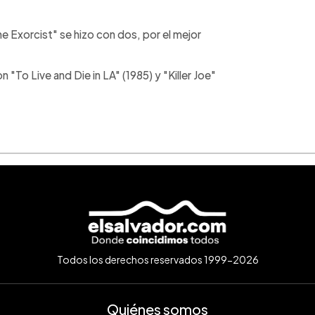
he Exorcist" se hizo con dos, por el mejor
 "To Live and Die in LA" (1985) y "Killer Joe"
Todos los derechos reservados 1999-2026
Quiénes somos