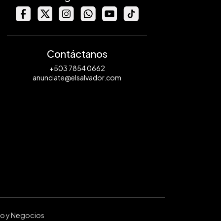
Contáctanos
+503 7854 0662
anunciate@elsalvador.com
ro y Negocios