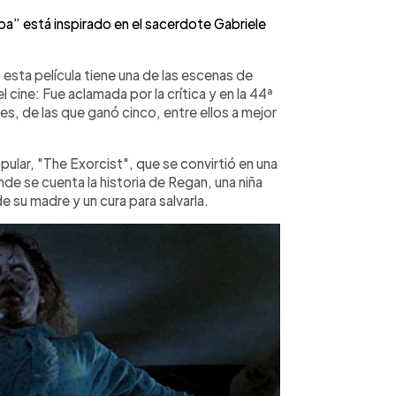
apa” está inspirado en el sacerdote Gabriele
esta película tiene una de las escenas de
cine: Fue aclamada por la crítica y en la 44ª
s, de las que ganó cinco, entre ellos a mejor
lar, "The Exorcist", que se convirtió en una
nde se cuenta la historia de Regan, una niña
e su madre y un cura para salvarla.