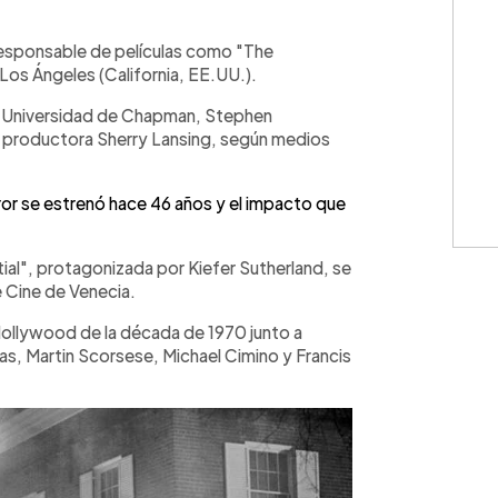
WhatsApp
Copiar link
 responsable de películas como "The
n Los Ángeles (California, EE.UU.).
la Universidad de Chapman, Stephen
la productora Sherry Lansing, según medios
ror se estrenó hace 46 años y el impacto que
ial", protagonizada por Kiefer Sutherland, se
e Cine de Venecia.
Hollywood de la década de 1970 junto a
s, Martin Scorsese, Michael Cimino y Francis