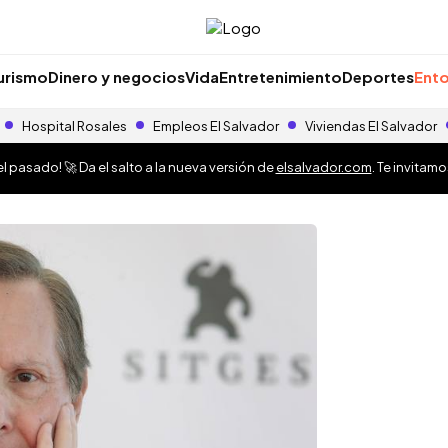
urismo
Dinero y negocios
Vida
Entretenimiento
Deportes
Ento
Hospital Rosales
Empleos El Salvador
Viviendas El Salvador
 pasado! 🚀 Da el salto a la nueva versión de
elsalvador.com
. Te invitam