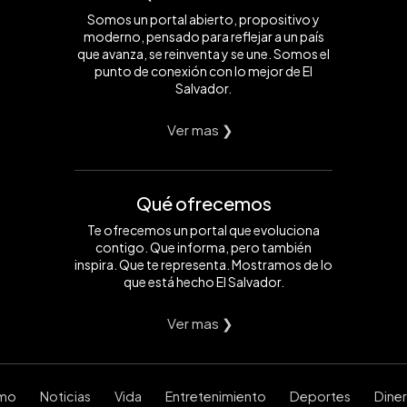
Somos un portal abierto, propositivo y
moderno, pensado para reflejar a un país
que avanza, se reinventa y se une. Somos el
punto de conexión con lo mejor de El
Salvador.
Ver mas ❯
Qué ofrecemos
Te ofrecemos un portal que evoluciona
contigo. Que informa, pero también
inspira. Que te representa. Mostramos de lo
que está hecho El Salvador.
Ver mas ❯
smo
Noticias
Vida
Entretenimiento
Deportes
Dine