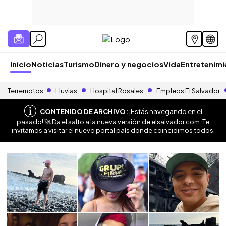
Inicio
Noticias
Turismo
Dinero y negocios
Vida
Entretenim
Terremotos
Lluvias
Hospital Rosales
Empleos El Salvador
CONTENIDO DE ARCHIVO:
¡Estás navegando en el
pasado! 🚀 Da el salto a la nueva versión de
elsalvador.com
. Te
invitamos a visitar el nuevo portal país donde coincidimos todos.