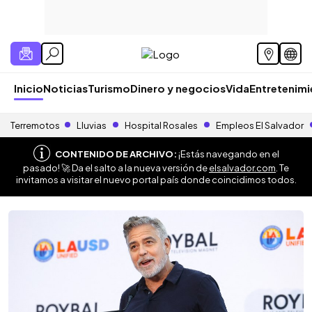
Inicio
Noticias
Turismo
Dinero y negocios
Vida
Entretenim
Terremotos
Lluvias
Hospital Rosales
Empleos El Salvador
CONTENIDO DE ARCHIVO:
¡Estás navegando en el
pasado! 🚀 Da el salto a la nueva versión de
elsalvador.com
. Te
invitamos a visitar el nuevo portal país donde coincidimos todos.