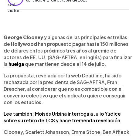
Publicado el 21 de octubre de 2023
0:00
►
Escuchar artículo
George Clooney
y algunas de las principales estrellas
de
Hollywood
han propuesto pagar hasta 150 millones
de dólares en los próximos tres años al gremio de
actores de EE. UU. (SAG-AFTRA, en inglés) para finalizar
la
huelga
que mantienen desde el 14 de julio.
La propuesta, revelada por la web Deadline, ha sido
rechazada por la presidenta de SAG-AFTRA, Fran
Drescher, al considerar que no es compatible con el
convenio colectivo que el sindicato quiere conseguir
con los estudios.
Lee también: Moisés Urbina interroga a Julio Yúdice
sobre su retiro de TCS y hace tremenda revelación
Clooney, Scarlett Johansson, Emma Stone, Ben Affleck