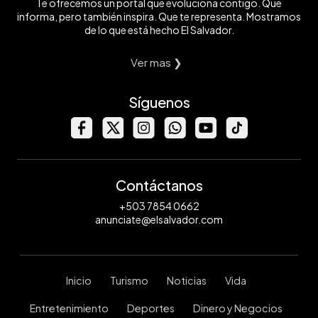
Te ofrecemos un portal que evoluciona contigo. Que
informa, pero también inspira. Que te representa. Mostramos
de lo que está hecho El Salvador.
Ver mas ❯
Síguenos
Contáctanos
+503 7854 0662
anunciate@elsalvador.com
Inicio
Turismo
Noticias
Vida
Entretenimiento
Deportes
Dinero y Negocios