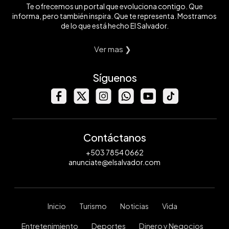
Te ofrecemos un portal que evoluciona contigo. Que
informa, pero también inspira. Que te representa. Mostramos
de lo que está hecho El Salvador.
Ver mas ❯
Síguenos
Contáctanos
+503 7854 0662
anunciate@elsalvador.com
Inicio
Turismo
Noticias
Vida
Entretenimiento
Deportes
Dinero y Negocios