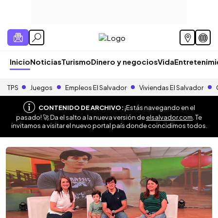
Inicio
Noticias
Turismo
Dinero y negocios
Vida
Entretenim
TPS
Juegos
Empleos El Salvador
Viviendas El Salvador
CONTENIDO DE ARCHIVO:
¡Estás navegando en el
pasado! 🚀 Da el salto a la nueva versión de
elsalvador.com
. Te
invitamos a visitar el nuevo portal país donde coincidimos todos.