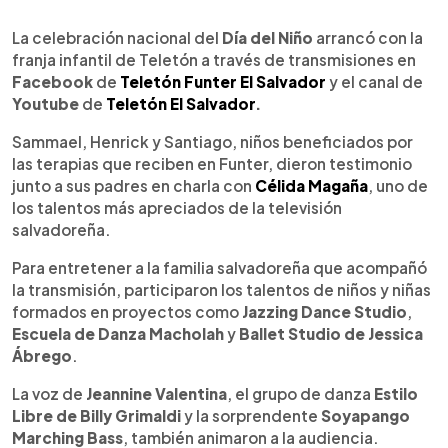
0:00
►
Escuchar artículo
La celebración nacional del
Día del Niño
arrancó con la
franja infantil de Teletón a través de transmisiones en
Facebook
de
Teletón Funter El Salvador
y el canal de
Youtube
de
Teletón El Salvador
.
Sammael, Henrick y Santiago, niños beneficiados por
las terapias que reciben en Funter, dieron testimonio
junto a sus padres en charla con
Célida Magaña
, uno de
los talentos más apreciados de la televisión
salvadoreña.
Para entretener a la familia salvadoreña que acompañó
la transmisión, participaron los talentos de niños y niñas
formados en proyectos como
Jazzing Dance Studio
,
Escuela de Danza Macholah
y
Ballet Studio de Jessica
Ábrego
.
La voz de
Jeannine Valentina
, el grupo de danza
Estilo
Libre de Billy Grimaldi
y la sorprendente
Soyapango
Marching Bass
, también animaron a la audiencia.