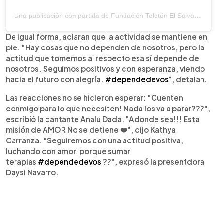
Una publicación compartida de Fundación Teletón El Salvador (@teletonsv)
De igual forma, aclaran que la actividad se mantiene en
pie. "Hay cosas que no dependen de nosotros, pero la
actitud que tomemos al respecto esa sí depende de
nosotros. Seguimos positivos y con esperanza, viendo
hacia el futuro con alegría.
#dependedevos
", detalan.
Las reacciones no se hicieron esperar: "Cuenten
conmigo para lo que necesiten! Nada los va a parar???",
escribió la cantante Analu Dada. "Adonde sea!!! Esta
misión de AMOR No se detiene ❤️", dijo Kathya
Carranza. "Seguiremos con una actitud positiva,
luchando con amor, porque sumar
terapias
#dependedevos
??", expresó la presentdora
Daysi Navarro.