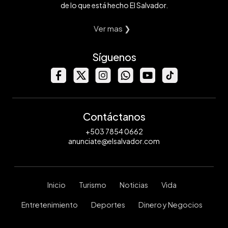
de lo que está hecho El Salvador.
Ver mas ❯
Síguenos
Contáctanos
+503 7854 0662
anunciate@elsalvador.com
Inicio
Turismo
Noticias
Vida
Entretenimiento
Deportes
Dinero y Negocios