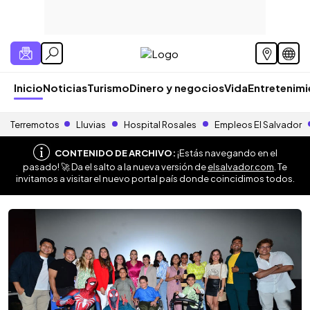
Inicio
Noticias
Turismo
Dinero y negocios
Vida
Entretenim
Terremotos
Lluvias
Hospital Rosales
Empleos El Salvador
CONTENIDO DE ARCHIVO:
¡Estás navegando en el
pasado! 🚀 Da el salto a la nueva versión de
elsalvador.com
. Te
invitamos a visitar el nuevo portal país donde coincidimos todos.