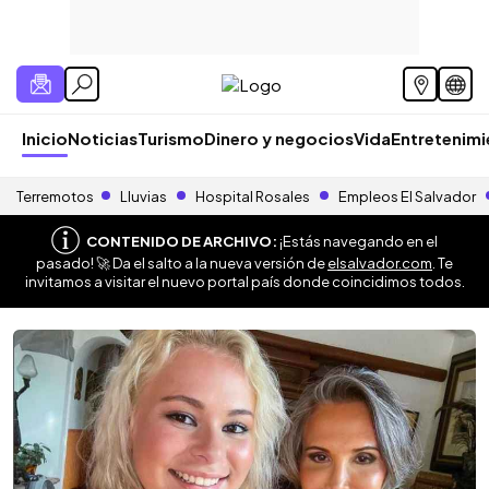
Inicio
Noticias
Turismo
Dinero y negocios
Vida
Entretenim
Terremotos
Lluvias
Hospital Rosales
Empleos El Salvador
CONTENIDO DE ARCHIVO:
¡Estás navegando en el
pasado! 🚀 Da el salto a la nueva versión de
elsalvador.com
. Te
invitamos a visitar el nuevo portal país donde coincidimos todos.