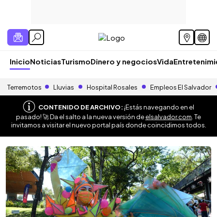
Inicio
Noticias
Turismo
Dinero y negocios
Vida
Entretenim
Terremotos
Lluvias
Hospital Rosales
Empleos El Salvador
CONTENIDO DE ARCHIVO:
¡Estás navegando en el
pasado! 🚀 Da el salto a la nueva versión de
elsalvador.com
. Te
invitamos a visitar el nuevo portal país donde coincidimos todos.