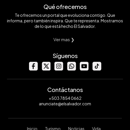
Qué ofrecemos
Te ofrecemos un portal que evoluciona contigo. Que
informa, pero también inspira. Que te representa. Mostramos
de lo que está hecho El Salvador.
Ver mas ❯
Síguenos
Contáctanos
+503 7854 0662
anunciate@elsalvador.com
Inicio
Turismo
Noticias
Vida