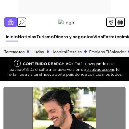
Inicio
Noticias
Turismo
Dinero y negocios
Vida
Entretenim
Terremotos
Lluvias
Hospital Rosales
Empleos El Salvador
CONTENIDO DE ARCHIVO:
¡Estás navegando en el
pasado! 🚀 Da el salto a la nueva versión de
elsalvador.com
. Te
invitamos a visitar el nuevo portal país donde coincidimos todos.