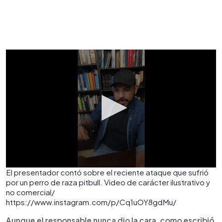
El presentador contó sobre el reciente ataque que sufrió
por un perro de raza pitbull. Video de carácter ilustrativo y
no comercial/
https://www.instagram.com/p/Cq1uOY8gdMu/
Aunque el responsable nunca dio la cara, como escribió