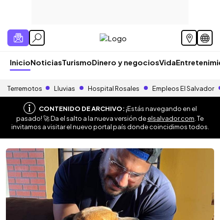
Inicio
Noticias
Turismo
Dinero y negocios
Vida
Entretenim
Terremotos
Lluvias
Hospital Rosales
Empleos El Salvador
CONTENIDO DE ARCHIVO:
¡Estás navegando en el
pasado! 🚀 Da el salto a la nueva versión de
elsalvador.com
. Te
invitamos a visitar el nuevo portal país donde coincidimos todos.