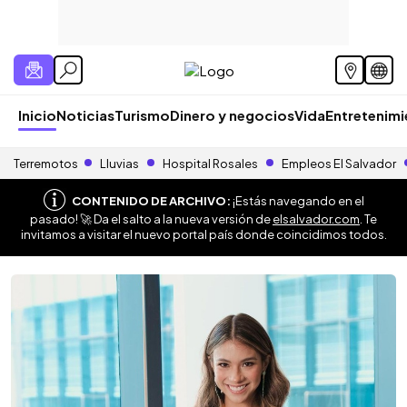
Inicio
Noticias
Turismo
Dinero y negocios
Vida
Entretenim
Terremotos
Lluvias
Hospital Rosales
Empleos El Salvador
CONTENIDO DE ARCHIVO:
¡Estás navegando en el
pasado! 🚀 Da el salto a la nueva versión de
elsalvador.com
. Te
invitamos a visitar el nuevo portal país donde coincidimos todos.