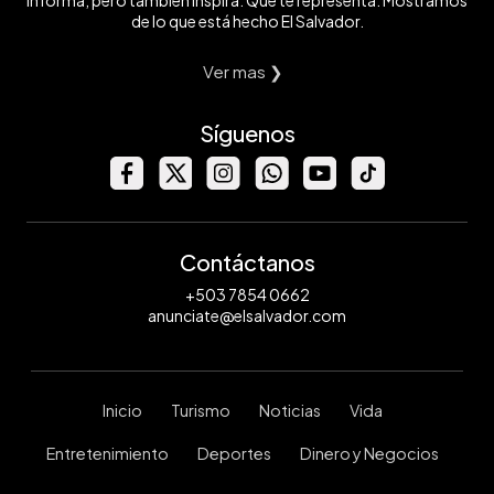
informa, pero también inspira. Que te representa. Mostramos
de lo que está hecho El Salvador.
Ver mas ❯
Síguenos
Contáctanos
+503 7854 0662
anunciate@elsalvador.com
Inicio
Turismo
Noticias
Vida
Entretenimiento
Deportes
Dinero y Negocios