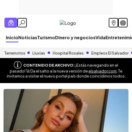
Inicio
Noticias
Turismo
Dinero y negocios
Vida
Entretenim
Terremotos
Lluvias
Hospital Rosales
Empleos El Salvador
CONTENIDO DE ARCHIVO:
¡Estás navegando en el
pasado! 🚀 Da el salto a la nueva versión de
elsalvador.com
. Te
invitamos a visitar el nuevo portal país donde coincidimos todos.