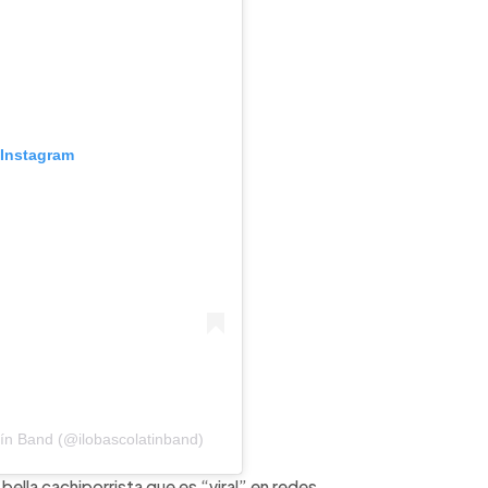
 Instagram
tín Band (@ilobascolatinband)
ella cachiporrista que es “viral” en redes