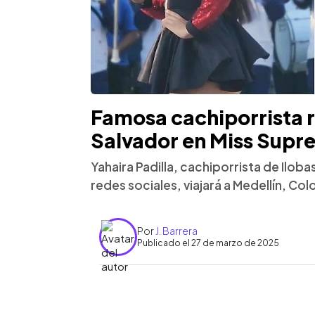
Famosa cachiporrista r
Salvador en Miss Supre
Yahaira Padilla, cachiporrista de Ilob
redes sociales, viajará a Medellín, Col
Por
J. Barrera
Publicado el 27 de marzo de 2025
0:00