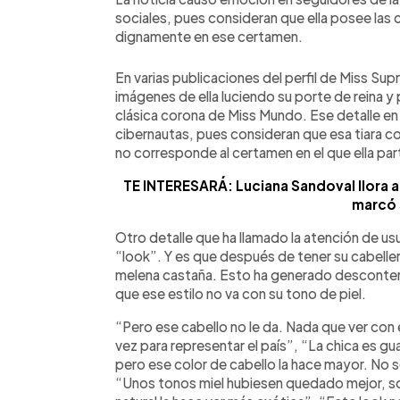
sociales, pues consideran que ella posee las 
dignamente en ese certamen.
En varias publicaciones del perfil de Miss Su
imágenes de ella luciendo su porte de reina y 
clásica corona de Miss Mundo. Ese detalle en 
cibernautas, pues consideran que esa tiara con
no corresponde al certamen en el que ella part
TE INTERESARÁ: Luciana Sandoval llora a
marcó 
Otro detalle que ha llamado la atención de us
“look”. Y es que después de tener su cabelle
melena castaña. Esto ha generado desconten
que ese estilo no va con su tono de piel.
“Pero ese cabello no le da. Nada que ver con e
vez para representar el país”, “La chica es g
pero ese color de cabello la hace mayor. No 
“Unos tonos miel hubiesen quedado mejor, so