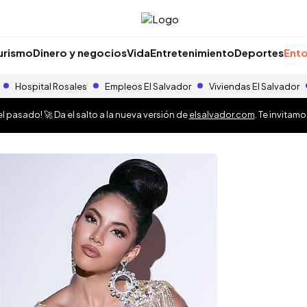
urismo
Dinero y negocios
Vida
Entretenimiento
Deportes
Ento
Hospital Rosales
Empleos El Salvador
Viviendas El Salvador
 pasado! 🚀 Da el salto a la nueva versión de
elsalvador.com
. Te invitam