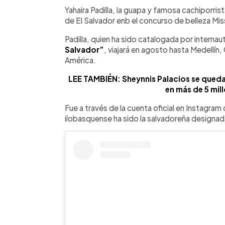
Facebook
Twitter
►
Escuchar artículo
Yahaira Padilla, la guapa y famosa cachiporris
de El Salvador enb el concurso de belleza Mi
Padilla, quien ha sido catalogada por intern
Salvador”
, viajará en agosto hasta Medellín,
América.
LEE TAMBIÉN: Sheynnis Palacios se queda
en más de 5 mil
Fue a través de la cuenta oficial en Instagram 
ilobasquense ha sido la salvadoreña designad