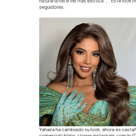
natural la hace ver más exótica”, “Este look 
seguidores.
Yahaira ha cambiado su look, ahora es castañ
comercial/ https://www.instagram.com/p/