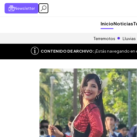
Newsletter
Inicio
Noticias
T
Terremotos
Lluvias
CONTENIDO DE ARCHIVO:
¡Estás navegando en el