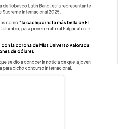
WhatsApp
Copiar link
ta de Ilobasco Latin Band, es la representante
ss Supreme Internacional 2025.
autas como
“la cachiporrista más bella de El
 Colombia, para poner en alto al Pulgarcito de
 con la corona de Miss Universo valorada
lones de dólares
que se dio a conocer la noticia de que la joven
a para dicho concurso internacional.