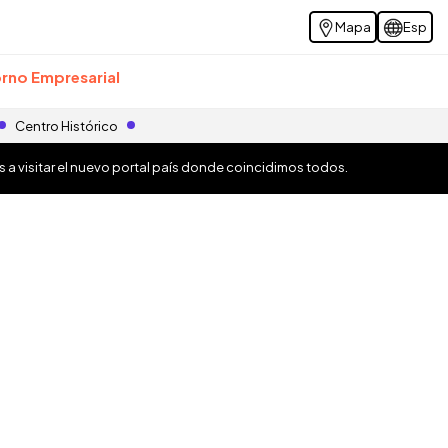
Mapa
Esp
rno Empresarial
Centro Histórico
os a visitar el nuevo portal país donde coincidimos todos.