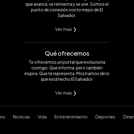
que avanza, se reinventa y se une. Somos el
punto de conexión con lo mejor de El
Salvador.
Ver mas ❯
Qué ofrecemos
Te ofrecemos un portal que evoluciona
contigo. Que informa, pero también
inspira. Que te representa. Mostramos de lo
que está hecho El Salvador.
Ver mas ❯
smo
Noticias
Vida
Entretenimiento
Deportes
Dine