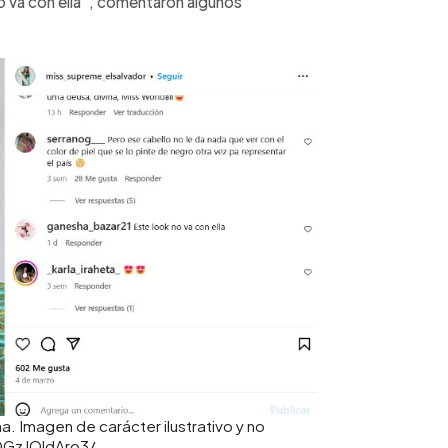
no va con ella”, comentaron algunos
a. Imagen de carácter ilustrativo y no
DGzJOldAro3/