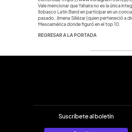
Vale mencionar que Yahaira no es la única int
Ilobasco Latin Band en participar en un concu
pasado, Jimena Siliézar (quien perteneció a 
Mesoamérica donde figuró en el top 10.
REGRESAR A LA PORTADA
Suscríbete al boletín