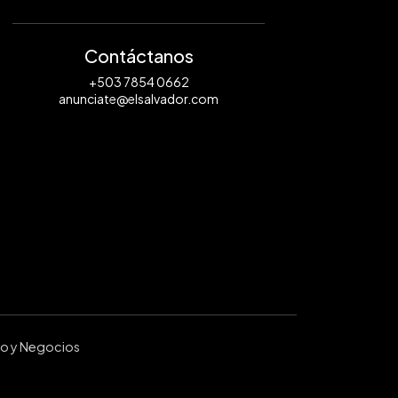
Contáctanos
+503 7854 0662
anunciate@elsalvador.com
ro y Negocios