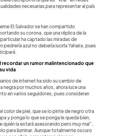
cualidades necesarias para representar al país
preme El Salvador se han compartido
portando su corona, que una réplica de la
particular ha captado las miradas de
 pedrería azul no debería lucirla Yahaira, pues
icipará.
l recordar un rumor malintencionado que
su vida
uarios de internet ha sido su cambio de
ra negra por muchos años, ahora luce una
to en varios seguidores, pues consideran
l color de piel, que se lo pinte de negro otra
uapa y ponga lo que se ponga le queda bien,
se quién la estará asesorando pero muy mal”,
lo para iluminar. Aunque totalmente oscuro