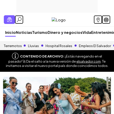
Inicio
Noticias
Turismo
Dinero y negocios
Vida
Entretenim
Terremotos
Lluvias
Hospital Rosales
Empleos El Salvador
CONTENIDO DE ARCHIVO:
¡Estás navegando en el
pasado! 🚀 Da el salto a la nueva versión de
elsalvador.com
. Te
invitamos a visitar el nuevo portal país donde coincidimos todos.