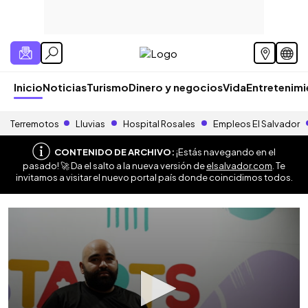
Inicio
Noticias
Turismo
Dinero y negocios
Vida
Entretenim
Terremotos
Lluvias
Hospital Rosales
Empleos El Salvador
CONTENIDO DE ARCHIVO:
¡Estás navegando en el
pasado! 🚀 Da el salto a la nueva versión de
elsalvador.com
. Te
invitamos a visitar el nuevo portal país donde coincidimos todos.