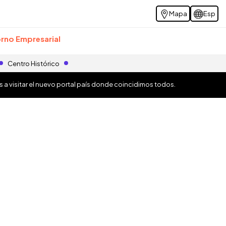
Mapa
Esp
rno Empresarial
Centro Histórico
os a visitar el nuevo portal país donde coincidimos todos.