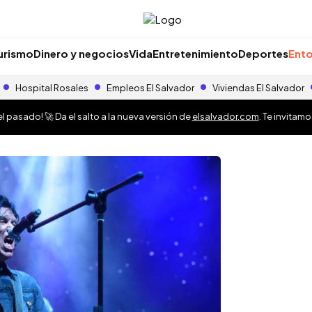
urismo
Dinero y negocios
Vida
Entretenimiento
Deportes
Ento
Hospital Rosales
Empleos El Salvador
Viviendas El Salvador
 pasado! 🚀 Da el salto a la nueva versión de
elsalvador.com
. Te invitam