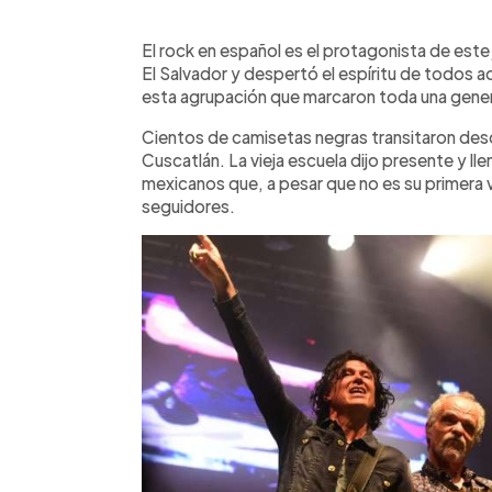
0:00
Facebook
Twitter
►
Escuchar artículo
El rock en español es el protagonista de est
El Salvador y despertó el espíritu de todos 
esta agrupación que marcaron toda una gene
Cientos de camisetas negras transitaron de
Cuscatlán. La vieja escuela dijo presente y lle
mexicanos que, a pesar que no es su primera ve
seguidores.