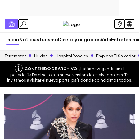
Inicio
Noticias
Turismo
Dinero y negocios
Vida
Entretenim
Terremotos
Lluvias
Hospital Rosales
Empleos El Salvador
CONTENIDO DE ARCHIVO:
¡Estás navegando en el
pasado! 🚀 Da el salto a la nueva versión de
elsalvador.com
. Te
invitamos a visitar el nuevo portal país donde coincidimos todos.