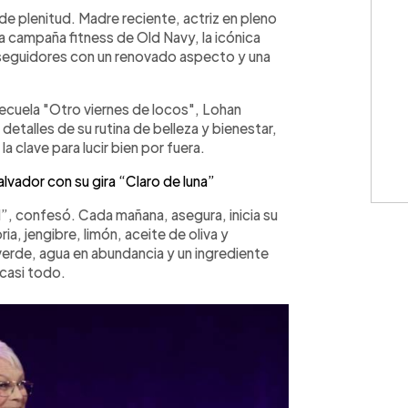
WhatsApp
Copiar link
e plenitud. Madre reciente, actriz en pleno
a campaña fitness de Old Navy, la icónica
 seguidores con un renovado aspecto y una
cuela "Otro viernes de locos", Lohan
etalles de su rutina de belleza y bienestar,
a clave para lucir bien por fuera.
alvador con su gira “Claro de luna”
d”, confesó. Cada mañana, asegura, inicia su
a, jengibre, limón, aceite de oliva y
verde, agua en abundancia y un ingrediente
 casi todo.