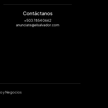
Contáctanos
+503 7854 0662
anunciate@elsalvador.com
ro y Negocios