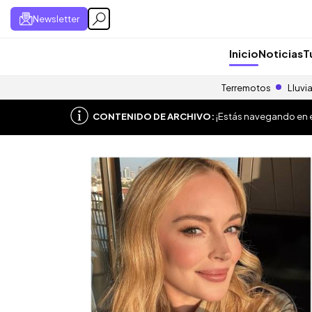
Newsletter
Inicio
Noticias
T
Terremotos
Lluvi
CONTENIDO DE ARCHIVO:
¡Estás navegando en el