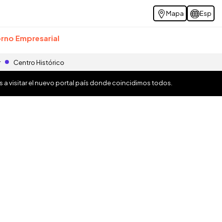
Mapa
Esp
rno Empresarial
r
Centro Histórico
os a visitar el nuevo portal país donde coincidimos todos.