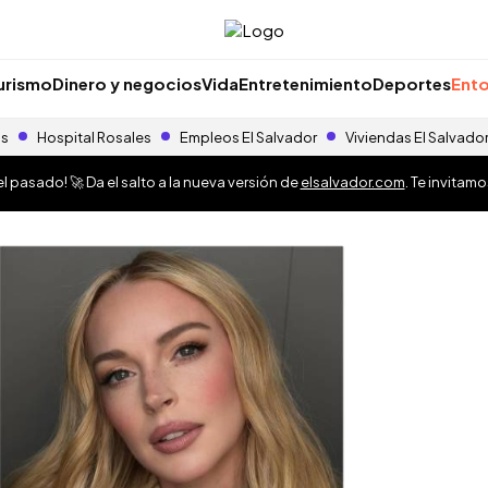
urismo
Dinero y negocios
Vida
Entretenimiento
Deportes
Ento
as
Hospital Rosales
Empleos El Salvador
Viviendas El Salvado
 pasado! 🚀 Da el salto a la nueva versión de
elsalvador.com
. Te invitam