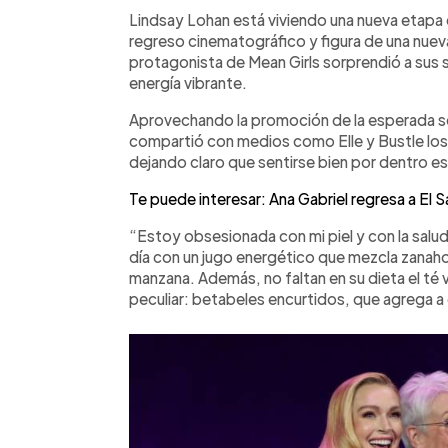
Facebook
Twitter
►
Escuchar artículo
Lindsay Lohan está viviendo una nueva etapa d
regreso cinematográfico y figura de una nuev
protagonista de Mean Girls sorprendió a sus
energía vibrante.
Aprovechando la promoción de la esperada se
compartió con medios como Elle y Bustle los d
dejando claro que sentirse bien por dentro es l
Te puede interesar: Ana Gabriel regresa a El S
“Estoy obsesionada con mi piel y con la salu
día con un jugo energético que mezcla zanahori
manzana. Además, no faltan en su dieta el té 
peculiar: betabeles encurtidos, que agrega a