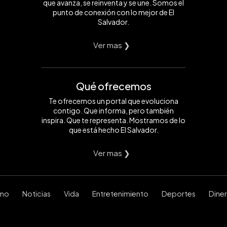
que avanza, se reinventa y se une. Somos el
punto de conexión con lo mejor de El
Salvador.
Ver mas ❯
Qué ofrecemos
Te ofrecemos un portal que evoluciona
contigo. Que informa, pero también
inspira. Que te representa. Mostramos de lo
que está hecho El Salvador.
Ver mas ❯
smo
Noticias
Vida
Entretenimiento
Deportes
Dine