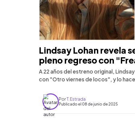
Lindsay Lohan revela s
pleno regreso con "Fre
A 22 años del estreno original, Lindsa
con "Otro viernes de locos", y lo hac
Por
T. Estrada
Publicado el 08 de junio de 2025
0:00