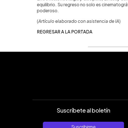
equilibrio. Su regreso no solo es cinematográ
poderoso.
(
Artículo elaborado con asistencia de IA
)
REGRESAR A LA PORTADA
Suscríbete al boletín
Suscribirme