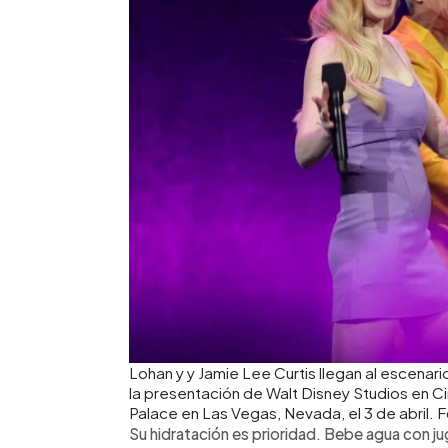
Lohan y y Jamie Lee Curtis llegan al escenari
la presentación de Walt Disney Studios en 
Palace en Las Vegas, Nevada, el 3 de abril. 
Su hidratación es prioridad. Bebe agua con ju