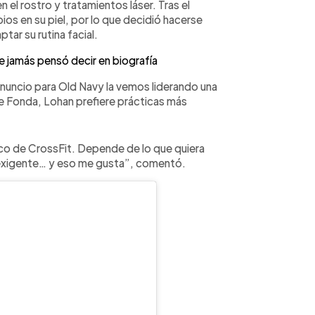
n el rostro y tratamientos láser. Tras el
ios en su piel, por lo que decidió hacerse
tar su rutina facial.
e jamás pensó decir en biografía
 anuncio para Old Navy la vemos liderando una
ne Fonda, Lohan prefiere prácticas más
oco de CrossFit. Depende de lo que quiera
 exigente… y eso me gusta”, comentó.