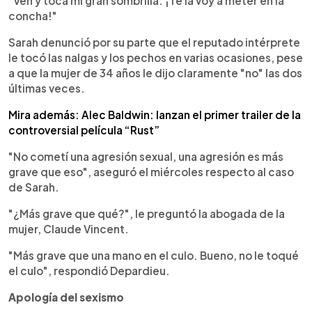
"Ven y toca mi gran sombrilla. ¡Te la voy a meter en la
concha!"
Sarah denunció por su parte que el reputado intérprete
le tocó las nalgas y los pechos en varias ocasiones, pese
a que la mujer de 34 años le dijo claramente "no" las dos
últimas veces.
Mira además: Alec Baldwin: lanzan el primer trailer de la
controversial película “Rust”
"No cometí una agresión sexual, una agresión es más
grave que eso", aseguró el miércoles respecto al caso
de Sarah.
"¿Más grave que qué?", le preguntó la abogada de la
mujer, Claude Vincent.
"Más grave que una mano en el culo. Bueno, no le toqué
el culo", respondió Depardieu.
Apología del sexismo