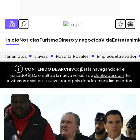
Inicio
Noticias
Turismo
Dinero y negocios
Vida
Entretenim
Terremotos
Lluvias
Hospital Rosales
Empleos El Salvador
CONTENIDO DE ARCHIVO:
¡Estás navegando en el
pasado! 🚀 Da el salto a la nueva versión de
elsalvador.com
. Te
invitamos a visitar el nuevo portal país donde coincidimos todos.